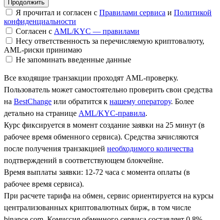
Я прочитал и согласен с
Правилами сервиса
и
Политикой
конфиденциальности
Согласен с
AML/KYC — правилами
Несу ответственность за перечисляемую криптовалюту,
AML-риски принимаю
Не запоминать введенные данные
Все входящие транзакции проходят AML-проверку.
Пользователь может самостоятельно проверить свои средства
на
BestChange
или обратится к
нашему оператору
. Более
детально на странице
AML/KYC-правила
.
Курс фиксируется в момент создание заявки на 25 минут (в
рабочее время обменного сервиса). Средства зачисляются
после получения транзакцией
необходимого количества
подтверждений в соответствующем блокчейне.
Время выплаты заявки: 12-72 часа с момента оплаты (в
рабочее время сервиса).
При расчете тарифа на обмен, сервис ориентируется на курсы
централизованных криптовалютных бирж, в том числе
binance.com. Комиссия обменного сервиса составляет 0.8%.