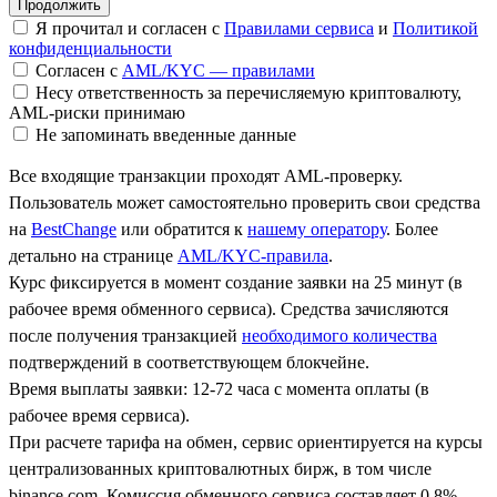
Я прочитал и согласен с
Правилами сервиса
и
Политикой
конфиденциальности
Согласен с
AML/KYC — правилами
Несу ответственность за перечисляемую криптовалюту,
AML-риски принимаю
Не запоминать введенные данные
Все входящие транзакции проходят AML-проверку.
Пользователь может самостоятельно проверить свои средства
на
BestChange
или обратится к
нашему оператору
. Более
детально на странице
AML/KYC-правила
.
Курс фиксируется в момент создание заявки на 25 минут (в
рабочее время обменного сервиса). Средства зачисляются
после получения транзакцией
необходимого количества
подтверждений в соответствующем блокчейне.
Время выплаты заявки: 12-72 часа с момента оплаты (в
рабочее время сервиса).
При расчете тарифа на обмен, сервис ориентируется на курсы
централизованных криптовалютных бирж, в том числе
binance.com. Комиссия обменного сервиса составляет 0.8%.