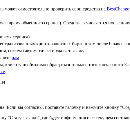
ь может самостоятельно проверить свои средства на
BestChange
бочее время обменного сервиса). Средства зачисляются после по
время сервиса).
централизованных криптовалютных бирж, в том числе binance.co
ния, система автоматически удаляет заявку.
пишите
нам
.
, клиенту необходимо обращаться только с того контактного Е-m
лке
.
PLN
а. Если вы согласны, поставьте галочку и нажмите кнопку "Созд
ицу "Статус заявки", где будет информация о ее текущем состоян