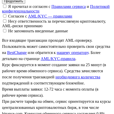
Я прочитал и согласен с
Правилами сервиса
и
Политикой
конфиденциальности
Согласен с
AML/KYC — правилами
Несу ответственность за перечисляемую криптовалюту,
AML-риски принимаю
Не запоминать введенные данные
Все входящие транзакции проходят AML-проверку.
Пользователь может самостоятельно проверить свои средства
на
BestChange
или обратится к
нашему оператору
. Более
детально на странице
AML/KYC-правила
.
Курс фиксируется в момент создание заявки на 25 минут (в
рабочее время обменного сервиса). Средства зачисляются
после получения транзакцией
необходимого количества
подтверждений в соответствующем блокчейне.
Время выплаты заявки: 12-72 часа с момента оплаты (в
рабочее время сервиса).
При расчете тарифа на обмен, сервис ориентируется на курсы
централизованных криптовалютных бирж, в том числе
binance.com. Комиссия обменного сервиса составляет 0.8%.