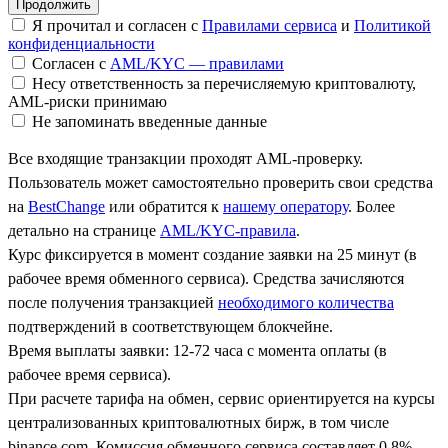
Я прочитал и согласен с
Правилами сервиса
и
Политикой
конфиденциальности
Согласен с
AML/KYC — правилами
Несу ответственность за перечисляемую криптовалюту,
AML-риски принимаю
Не запоминать введенные данные
Все входящие транзакции проходят AML-проверку.
Пользователь может самостоятельно проверить свои средства
на
BestChange
или обратится к
нашему оператору
. Более
детально на странице
AML/KYC-правила
.
Курс фиксируется в момент создание заявки на 25 минут (в
рабочее время обменного сервиса). Средства зачисляются
после получения транзакцией
необходимого количества
подтверждений в соответствующем блокчейне.
Время выплаты заявки: 12-72 часа с момента оплаты (в
рабочее время сервиса).
При расчете тарифа на обмен, сервис ориентируется на курсы
централизованных криптовалютных бирж, в том числе
binance.com. Комиссия обменного сервиса составляет 0.8%.