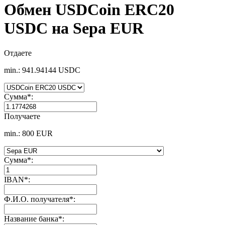
Обмен USDCoin ERC20
USDC на Sepa EUR
Отдаете
min.: 941.94144 USDC
Сумма
*
:
Получаете
min.: 800 EUR
Сумма
*
:
IBAN
*
:
Ф.И.О. получателя
*
:
Название банка
*
: