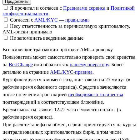
Я прочитал и согласен с
Правилами сервиса
и
Политикой
конфиденциальности
Согласен с
AML/KYC — правилами
Несу ответственность за перечисляемую криптовалюту,
AML-риски принимаю
Не запоминать введенные данные
Все входящие транзакции проходят AML-проверку.
Пользователь может самостоятельно проверить свои средства
на
BestChange
или обратится к
нашему оператору
. Более
детально на странице
AML/KYC-правила
.
Курс фиксируется в момент создание заявки на 25 минут (в
рабочее время обменного сервиса). Средства зачисляются
после получения транзакцией
необходимого количества
подтверждений в соответствующем блокчейне.
Время выплаты заявки: 12-72 часа с момента оплаты (в
рабочее время сервиса).
При расчете тарифа на обмен, сервис ориентируется на курсы
централизованных криптовалютных бирж, в том числе
binance.com. Комиссия обменного сервиса составляет 0.8%.