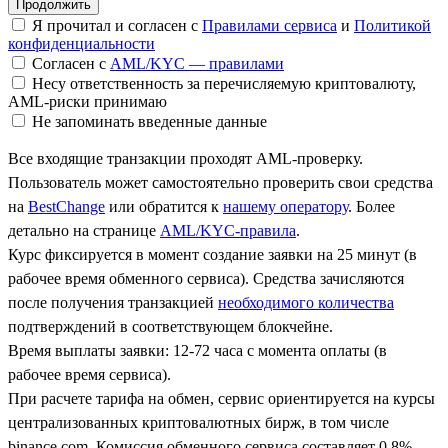
Я прочитал и согласен с
Правилами сервиса
и
Политикой
конфиденциальности
Согласен с
AML/KYC — правилами
Несу ответственность за перечисляемую криптовалюту,
AML-риски принимаю
Не запоминать введенные данные
Все входящие транзакции проходят AML-проверку.
Пользователь может самостоятельно проверить свои средства
на
BestChange
или обратится к
нашему оператору
. Более
детально на странице
AML/KYC-правила
.
Курс фиксируется в момент создание заявки на 25 минут (в
рабочее время обменного сервиса). Средства зачисляются
после получения транзакцией
необходимого количества
подтверждений в соответствующем блокчейне.
Время выплаты заявки: 12-72 часа с момента оплаты (в
рабочее время сервиса).
При расчете тарифа на обмен, сервис ориентируется на курсы
централизованных криптовалютных бирж, в том числе
binance.com. Комиссия обменного сервиса составляет 0.8%.