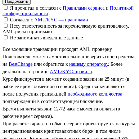
Я прочитал и согласен с
Правилами сервиса
и
Политикой
конфиденциальности
Согласен с
AML/KYC — правилами
Несу ответственность за перечисляемую криптовалюту,
AML-риски принимаю
Не запоминать введенные данные
Все входящие транзакции проходят AML-проверку.
Пользователь может самостоятельно проверить свои средства
на
BestChange
или обратится к
нашему оператору
. Более
детально на странице
AML/KYC-правила
.
Курс фиксируется в момент создание заявки на 25 минут (в
рабочее время обменного сервиса). Средства зачисляются
после получения транзакцией
необходимого количества
подтверждений в соответствующем блокчейне.
Время выплаты заявки: 12-72 часа с момента оплаты (в
рабочее время сервиса).
При расчете тарифа на обмен, сервис ориентируется на курсы
централизованных криптовалютных бирж, в том числе
binance.com. Комиссия обменного сервиса составляет 0.8%.