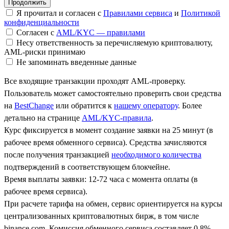
Я прочитал и согласен с
Правилами сервиса
и
Политикой
конфиденциальности
Согласен с
AML/KYC — правилами
Несу ответственность за перечисляемую криптовалюту,
AML-риски принимаю
Не запоминать введенные данные
Все входящие транзакции проходят AML-проверку.
Пользователь может самостоятельно проверить свои средства
на
BestChange
или обратится к
нашему оператору
. Более
детально на странице
AML/KYC-правила
.
Курс фиксируется в момент создание заявки на 25 минут (в
рабочее время обменного сервиса). Средства зачисляются
после получения транзакцией
необходимого количества
подтверждений в соответствующем блокчейне.
Время выплаты заявки: 12-72 часа с момента оплаты (в
рабочее время сервиса).
При расчете тарифа на обмен, сервис ориентируется на курсы
централизованных криптовалютных бирж, в том числе
binance.com. Комиссия обменного сервиса составляет 0.8%.