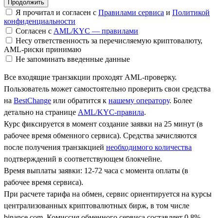
Я прочитал и согласен с
Правилами сервиса
и
Политикой
конфиденциальности
Согласен с
AML/KYC — правилами
Несу ответственность за перечисляемую криптовалюту,
AML-риски принимаю
Не запоминать введенные данные
Все входящие транзакции проходят AML-проверку.
Пользователь может самостоятельно проверить свои средства
на
BestChange
или обратится к
нашему оператору
. Более
детально на странице
AML/KYC-правила
.
Курс фиксируется в момент создание заявки на 25 минут (в
рабочее время обменного сервиса). Средства зачисляются
после получения транзакцией
необходимого количества
подтверждений в соответствующем блокчейне.
Время выплаты заявки: 12-72 часа с момента оплаты (в
рабочее время сервиса).
При расчете тарифа на обмен, сервис ориентируется на курсы
централизованных криптовалютных бирж, в том числе
binance.com. Комиссия обменного сервиса составляет 0.8%.