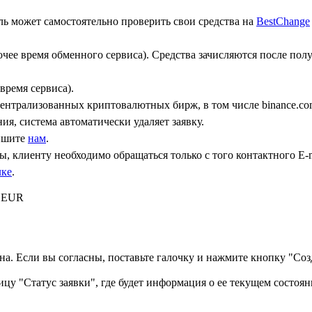
ь может самостоятельно проверить свои средства на
BestChange
бочее время обменного сервиса). Средства зачисляются после по
время сервиса).
централизованных криптовалютных бирж, в том числе binance.co
ния, система автоматически удаляет заявку.
пишите
нам
.
, клиенту необходимо обращаться только с того контактного Е-m
лке
.
) EUR
а. Если вы согласны, поставьте галочку и нажмите кнопку "Созд
ицу "Статус заявки", где будет информация о ее текущем состоян