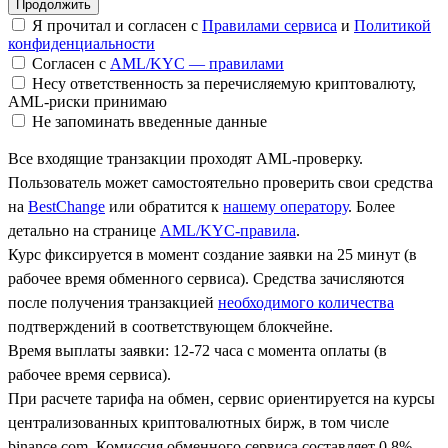
Я прочитал и согласен с
Правилами сервиса
и
Политикой
конфиденциальности
Согласен с
AML/KYC — правилами
Несу ответственность за перечисляемую криптовалюту,
AML-риски принимаю
Не запоминать введенные данные
Все входящие транзакции проходят AML-проверку.
Пользователь может самостоятельно проверить свои средства
на
BestChange
или обратится к
нашему оператору
. Более
детально на странице
AML/KYC-правила
.
Курс фиксируется в момент создание заявки на 25 минут (в
рабочее время обменного сервиса). Средства зачисляются
после получения транзакцией
необходимого количества
подтверждений в соответствующем блокчейне.
Время выплаты заявки: 12-72 часа с момента оплаты (в
рабочее время сервиса).
При расчете тарифа на обмен, сервис ориентируется на курсы
централизованных криптовалютных бирж, в том числе
binance.com. Комиссия обменного сервиса составляет 0.8%.