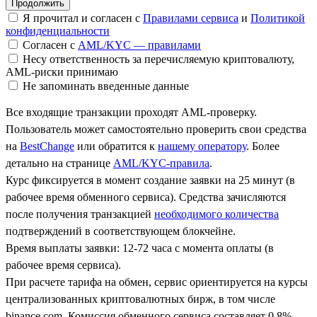
Я прочитал и согласен с
Правилами сервиса
и
Политикой
конфиденциальности
Согласен с
AML/KYC — правилами
Несу ответственность за перечисляемую криптовалюту,
AML-риски принимаю
Не запоминать введенные данные
Все входящие транзакции проходят AML-проверку.
Пользователь может самостоятельно проверить свои средства
на
BestChange
или обратится к
нашему оператору
. Более
детально на странице
AML/KYC-правила
.
Курс фиксируется в момент создание заявки на 25 минут (в
рабочее время обменного сервиса). Средства зачисляются
после получения транзакцией
необходимого количества
подтверждений в соответствующем блокчейне.
Время выплаты заявки: 12-72 часа с момента оплаты (в
рабочее время сервиса).
При расчете тарифа на обмен, сервис ориентируется на курсы
централизованных криптовалютных бирж, в том числе
binance.com. Комиссия обменного сервиса составляет 0.8%.