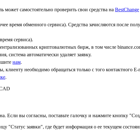
ь может самостоятельно проверить свои средства на
BestChange
бочее время обменного сервиса). Средства зачисляются после по
время сервиса).
централизованных криптовалютных бирж, в том числе binance.co
ния, система автоматически удаляет заявку.
пишите
нам
.
, клиенту необходимо обращаться только с того контактного Е-m
лке
.
 CAD
а. Если вы согласны, поставьте галочку и нажмите кнопку "Созд
ицу "Статус заявки", где будет информация о ее текущем состоян