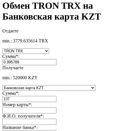
Обмен TRON TRX на
Банковская карта KZT
Отдаете
min.: 3779.635614 TRX
Сумма
*
:
Получаете
min.: 520000 KZT
Сумма
*
:
Номер карты
*
:
Ф.И.О. получателя
*
:
Название банка
*
: