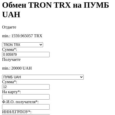
Обмен TRON TRX на ПУМБ
UAH
Отдаете
min.: 1559.965057 TRX
Сумма
*
:
Получаете
min.: 20000 UAH
Сумма
*
:
На карту
*
:
Ф.И.О. получателя
*
:
ИНН/ЕГРПОУ
*
: