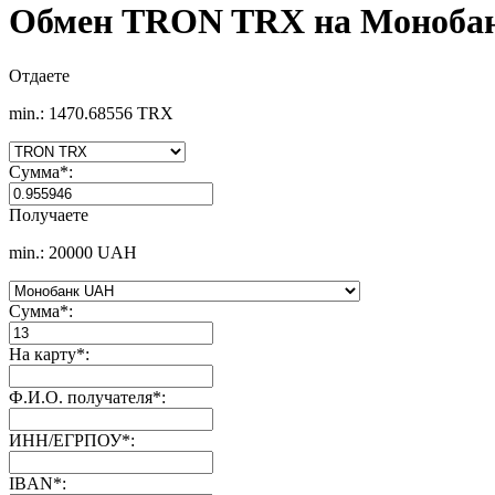
Обмен TRON TRX на Моноба
Отдаете
min.: 1470.68556 TRX
Сумма
*
:
Получаете
min.: 20000 UAH
Сумма
*
:
На карту
*
:
Ф.И.О. получателя
*
:
ИНН/ЕГРПОУ
*
:
IBAN
*
: