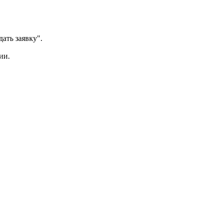
ать заявку".
ии.