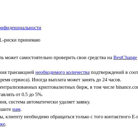
онфиденциальности
ML-риски принимаю
ь может самостоятельно проверить свои средства на
BestChange
ения транзакцией
необходимого количества
подтверждений в соот
ремя сервиса). Иногда выплата может занять до 24 часов.
централизованных криптовалютных бирж, в том числе binance.co
авлять от 0.5 до 5%.
ния, система автоматически удаляет заявку.
пишите
нам
.
, клиенту необходимо обращаться только с того контактного Е-m
лке
.