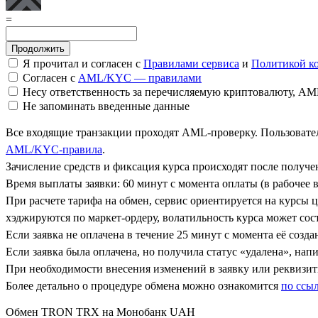
=
Я прочитал и согласен с
Правилами сервиса
и
Политикой к
Согласен с
AML/KYC — правилами
Несу ответственность за перечисляемую криптовалюту, A
Не запоминать введенные данные
Все входящие транзакции проходят AML-проверку. Пользовател
AML/KYC-правила
.
Зачисление средств и фиксация курса происходят после получ
Время выплаты заявки: 60 минут с момента оплаты (в рабочее в
При расчете тарифа на обмен, сервис ориентируется на курсы 
хэджируются по маркет-ордеру, волатильность курса может сост
Если заявка не оплачена в течение 25 минут с момента её созда
Если заявка была оплачена, но получила статус «удалена», на
При необходимости внесения изменений в заявку или реквизиты
Более детально о процедуре обмена можно ознакомится
по ссы
Обмен TRON TRX на Монобанк UAH