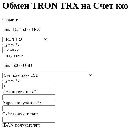
Обмен TRON TRX на Счет ко
Отдаете
min.: 16345.86 TRX
Сумма
*
:
Получаете
min.: 5000 USD
Сумма
*
:
Имя получателя
*
:
Адрес получателя
*
:
Счёт получателя
*
:
IBAN получателя
*
: