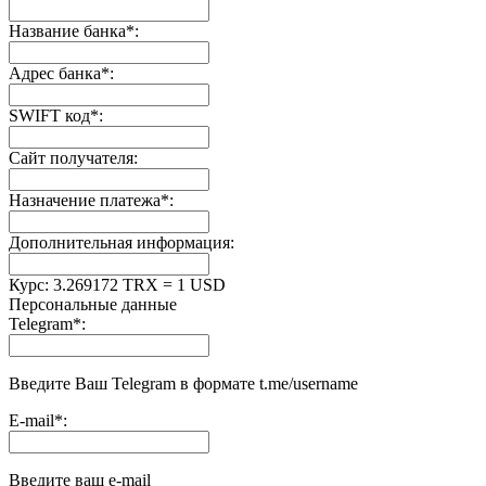
Название банка
*
:
Адрес банка
*
:
SWIFT код
*
:
Сайт получателя:
Назначение платежа
*
:
Дополнительная информация:
Курс:
3.269172 TRX = 1 USD
Персональные данные
Telegram
*
:
Введите Ваш Telegram в формате t.me/username
E-mail
*
:
Введите ваш e-mail