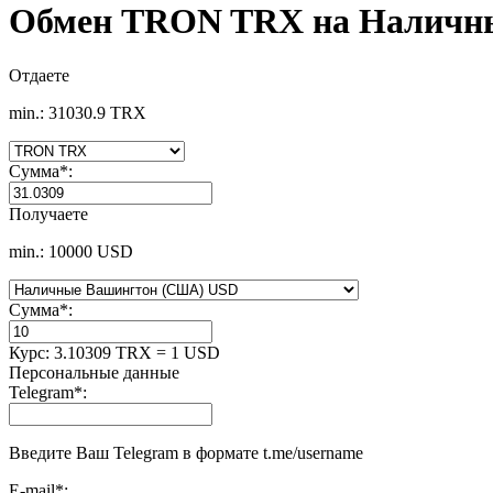
Обмен TRON TRX на Наличн
Отдаете
min.: 31030.9 TRX
Сумма
*
:
Получаете
min.: 10000 USD
Сумма
*
:
Курс:
3.10309 TRX = 1 USD
Персональные данные
Telegram
*
:
Введите Ваш Telegram в формате t.me/username
E-mail
*
: