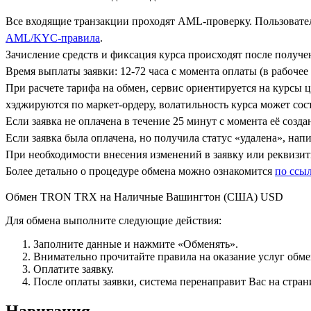
Все входящие транзакции проходят AML-проверку. Пользовател
AML/KYC-правила
.
Зачисление средств и фиксация курса происходят после получ
Время выплаты заявки: 12-72 часа с момента оплаты (в рабочее 
При расчете тарифа на обмен, сервис ориентируется на курсы 
хэджируются по маркет-ордеру, волатильность курса может сост
Если заявка не оплачена в течение 25 минут с момента её созда
Если заявка была оплачена, но получила статус «удалена», на
При необходимости внесения изменений в заявку или реквизиты
Более детально о процедуре обмена можно ознакомится
по ссы
Обмен TRON TRX на Наличные Вашингтон (США) USD
Для обмена выполните следующие действия:
Заполните данные и нажмите «Обменять».
Внимательно прочитайте правила на оказание услуг обмен
Оплатите заявку.
После оплаты заявки, система перенаправит Вас на стран
Навигация