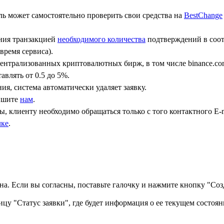
ь может самостоятельно проверить свои средства на
BestChange
ения транзакцией
необходимого количества
подтверждений в соот
время сервиса).
централизованных криптовалютных бирж, в том числе binance.co
авлять от 0.5 до 5%.
ния, система автоматически удаляет заявку.
пишите
нам
.
, клиенту необходимо обращаться только с того контактного Е-m
лке
.
а. Если вы согласны, поставьте галочку и нажмите кнопку "Созд
ицу "Статус заявки", где будет информация о ее текущем состоян