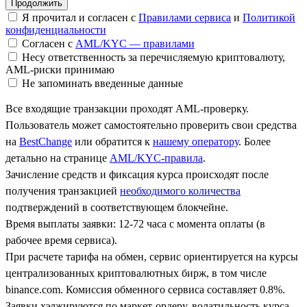
Я прочитал и согласен с
Правилами сервиса
и
Политикой
конфиденциальности
Согласен с
AML/KYC — правилами
Несу ответственность за перечисляемую криптовалюту,
AML-риски принимаю
Не запоминать введенные данные
Все входящие транзакции проходят AML-проверку.
Пользователь может самостоятельно проверить свои средства
на
BestChange
или обратится к
нашему оператору
. Более
детально на странице
AML/KYC-правила
.
Зачисление средств и фиксация курса происходят после
получения транзакцией
необходимого количества
подтверждений в соответствующем блокчейне.
Время выплаты заявки: 12-72 часа с момента оплаты (в
рабочее время сервиса).
При расчете тарифа на обмен, сервис ориентируется на курсы
централизованных криптовалютных бирж, в том числе
binance.com. Комиссия обменного сервиса составляет 0.8%.
Заявки хэджируются по маркет-ордеру, волатильность курса