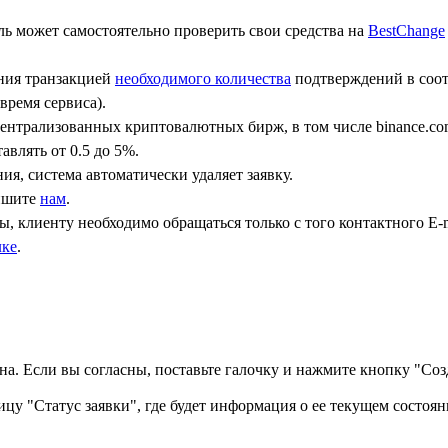
ь может самостоятельно проверить свои средства на
BestChange
ения транзакцией
необходимого количества
подтверждений в соот
время сервиса).
централизованных криптовалютных бирж, в том числе binance.co
авлять от 0.5 до 5%.
ния, система автоматически удаляет заявку.
пишите
нам
.
, клиенту необходимо обращаться только с того контактного Е-m
лке
.
а. Если вы согласны, поставьте галочку и нажмите кнопку "Созд
ицу "Статус заявки", где будет информация о ее текущем состоян