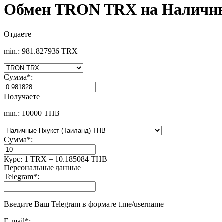
Обмен TRON TRX на Наличны
Отдаете
min.: 981.827936 TRX
Сумма
*
:
Получаете
min.: 10000 THB
Сумма
*
:
Курс:
1 TRX = 10.185084 THB
Персональные данные
Telegram
*
:
Введите Ваш Telegram в формате t.me/username
E-mail
*
: