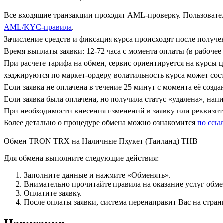
Все входящие транзакции проходят AML-проверку. Пользовател
AML/KYC-правила
.
Зачисление средств и фиксация курса происходят после получ
Время выплаты заявки: 12-72 часа с момента оплаты (в рабочее 
При расчете тарифа на обмен, сервис ориентируется на курсы 
хэджируются по маркет-ордеру, волатильность курса может сост
Если заявка не оплачена в течение 25 минут с момента её созда
Если заявка была оплачена, но получила статус «удалена», на
При необходимости внесения изменений в заявку или реквизиты
Более детально о процедуре обмена можно ознакомится
по ссы
Обмен TRON TRX на Наличные Пхукет (Таиланд) THB
Для обмена выполните следующие действия:
Заполните данные и нажмите «Обменять».
Внимательно прочитайте правила на оказание услуг обмен
Оплатите заявку.
После оплаты заявки, система перенаправит Вас на стран
Навигация