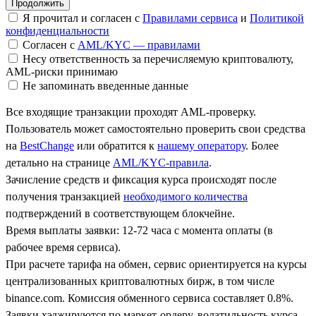
Я прочитал и согласен с
Правилами сервиса
и
Политикой
конфиденциальности
Согласен с
AML/KYC — правилами
Несу ответственность за перечисляемую криптовалюту,
AML-риски принимаю
Не запоминать введенные данные
Все входящие транзакции проходят AML-проверку.
Пользователь может самостоятельно проверить свои средства
на
BestChange
или обратится к
нашему оператору
. Более
детально на странице
AML/KYC-правила
.
Зачисление средств и фиксация курса происходят после
получения транзакцией
необходимого количества
подтверждений в соответствующем блокчейне.
Время выплаты заявки: 12-72 часа с момента оплаты (в
рабочее время сервиса).
При расчете тарифа на обмен, сервис ориентируется на курсы
централизованных криптовалютных бирж, в том числе
binance.com. Комиссия обменного сервиса составляет 0.8%.
Заявки хэджируются по маркет-ордеру, волатильность курса