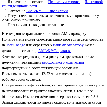
Я прочитал и согласен с
Правилами сервиса
и
Политикой
конфиденциальности
Согласен с
AML/KYC — правилами
Несу ответственность за перечисляемую криптовалюту,
AML-риски принимаю
Не запоминать введенные данные
Все входящие транзакции проходят AML-проверку.
Пользователь может самостоятельно проверить свои средства
на
BestChange
или обратится к
нашему оператору
. Более
детально на странице
AML/KYC-правила
.
Зачисление средств и фиксация курса происходят после
получения транзакцией
необходимого количества
подтверждений в соответствующем блокчейне.
Время выплаты заявки: 12-72 часа с момента оплаты (в
рабочее время сервиса).
При расчете тарифа на обмен, сервис ориентируется на курсы
централизованных криптовалютных бирж, в том числе
binance.com. Комиссия обменного сервиса составляет 0.8%.
Заявки хэджируются по маркет-ордеру, волатильность курса