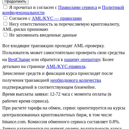
Я прочитал и согласен с
Правилами сервиса
и
Политикой
конфиденциальности
Согласен с
AML/KYC — правилами
Несу ответственность за перечисляемую криптовалюту,
AML-риски принимаю
Не запоминать введенные данные
Все входящие транзакции проходят AML-проверку.
Пользователь может самостоятельно проверить свои средства
на
BestChange
или обратится к
нашему оператору
. Более
детально на странице
AML/KYC-правила
.
Зачисление средств и фиксация курса происходят после
получения транзакцией
необходимого количества
подтверждений в соответствующем блокчейне.
Время выплаты заявки: 12-72 часа с момента оплаты (в
рабочее время сервиса).
При расчете тарифа на обмен, сервис ориентируется на курсы
централизованных криптовалютных бирж, в том числе
binance.com. Комиссия обменного сервиса составляет 0.8%.
Заявки хэджируются по маркет-ордеру, волатильность курса