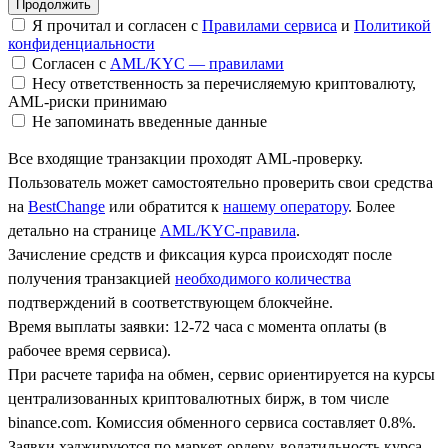
Я прочитал и согласен с
Правилами сервиса
и
Политикой
конфиденциальности
Согласен с
AML/KYC — правилами
Несу ответственность за перечисляемую криптовалюту,
AML-риски принимаю
Не запоминать введенные данные
Все входящие транзакции проходят AML-проверку.
Пользователь может самостоятельно проверить свои средства
на
BestChange
или обратится к
нашему оператору
. Более
детально на странице
AML/KYC-правила
.
Зачисление средств и фиксация курса происходят после
получения транзакцией
необходимого количества
подтверждений в соответствующем блокчейне.
Время выплаты заявки: 12-72 часа с момента оплаты (в
рабочее время сервиса).
При расчете тарифа на обмен, сервис ориентируется на курсы
централизованных криптовалютных бирж, в том числе
binance.com. Комиссия обменного сервиса составляет 0.8%.
Заявки хэджируются по маркет-ордеру, волатильность курса