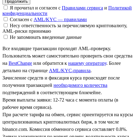
Я прочитал и согласен с
Правилами сервиса
и
Политикой
конфиденциальности
Согласен с
AML/KYC — правилами
Несу ответственность за перечисляемую криптовалюту,
AML-риски принимаю
Не запоминать введенные данные
Все входящие транзакции проходят AML-проверку.
Пользователь может самостоятельно проверить свои средства
на
BestChange
или обратится к
нашему оператору
. Более
детально на странице
AML/KYC-правила
.
Зачисление средств и фиксация курса происходят после
получения транзакцией
необходимого количества
подтверждений в соответствующем блокчейне.
Время выплаты заявки: 12-72 часа с момента оплаты (в
рабочее время сервиса).
При расчете тарифа на обмен, сервис ориентируется на курсы
централизованных криптовалютных бирж, в том числе
binance.com. Комиссия обменного сервиса составляет 0.8%.
Заявки хэджируются по маркет-ордеру, волатильность курса