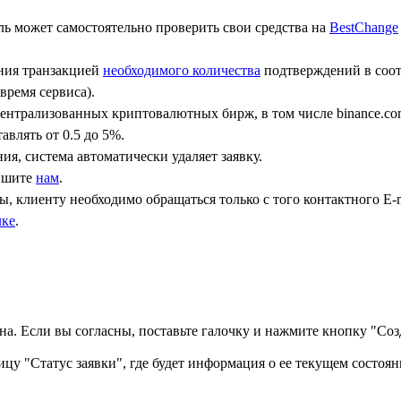
ь может самостоятельно проверить свои средства на
BestChange
ения транзакцией
необходимого количества
подтверждений в соот
время сервиса).
централизованных криптовалютных бирж, в том числе binance.co
авлять от 0.5 до 5%.
ния, система автоматически удаляет заявку.
пишите
нам
.
, клиенту необходимо обращаться только с того контактного Е-m
лке
.
а. Если вы согласны, поставьте галочку и нажмите кнопку "Созд
ицу "Статус заявки", где будет информация о ее текущем состоян