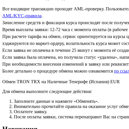
Все входящие транзакции проходят AML-проверку. Пользовател
AML/KYC-правила
.
Зачисление средств и фиксация курса происходят после получ
Время выплаты заявки: 12-72 часа с момента оплаты (в рабочее 
При расчете тарифа на обмен, сервис ориентируется на курсы 
хэджируются по маркет-ордеру, волатильность курса может сост
Если заявка не оплачена в течение 25 минут с момента её созда
Если заявка была оплачена, но получила статус «удалена», на
При необходимости внесения изменений в заявку или реквизиты
Более детально о процедуре обмена можно ознакомится
по ссы
Обмен TRON TRX на Наличные Тенерифе (Испания) EUR
Для обмена выполните следующие действия:
Заполните данные и нажмите «Обменять».
Внимательно прочитайте правила на оказание услуг обмен
Оплатите заявку.
После оплаты заявки, система перенаправит Вас на стран
Навигация