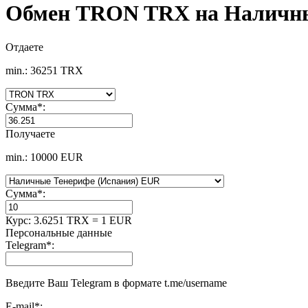
Обмен TRON TRX на Наличны
Отдаете
min.: 36251 TRX
Сумма
*
:
Получаете
min.: 10000 EUR
Сумма
*
:
Курс:
3.6251 TRX = 1 EUR
Персональные данные
Telegram
*
:
Введите Ваш Telegram в формате t.me/username
E-mail
*
: