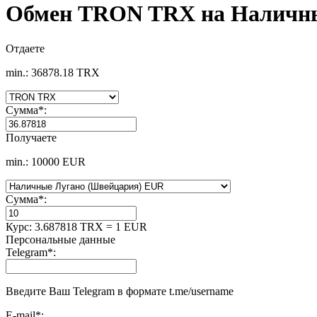
Обмен TRON TRX на Наличны
Отдаете
min.: 36878.18 TRX
Сумма
*
:
Получаете
min.: 10000 EUR
Сумма
*
:
Курс:
3.687818 TRX = 1 EUR
Персональные данные
Telegram
*
:
Введите Ваш Telegram в формате t.me/username
E-mail
*
: