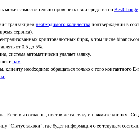
ь может самостоятельно проверить свои средства на
BestChange
ения транзакцией
необходимого количества
подтверждений в соот
время сервиса).
централизованных криптовалютных бирж, в том числе binance.co
авлять от 0.5 до 5%.
ния, система автоматически удаляет заявку.
пишите
нам
.
, клиенту необходимо обращаться только с того контактного Е-m
лке
.
а. Если вы согласны, поставьте галочку и нажмите кнопку "Созд
ицу "Статус заявки", где будет информация о ее текущем состоян