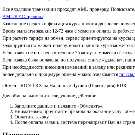
Все входящие транзакции проходят AML-проверку. Пользовател
AML/KYC-правила
.
Зачисление средств и фиксация курса происходят после получ
Время выплаты заявки: 12-72 часа с момента оплаты (в рабочее 
При расчете тарифа на обмен, сервис ориентируется на курсы 
хэджируются по маркет-ордеру, волатильность курса может сост
Если заявка не оплачена в течение 25 минут с момента её созда
Если заявка была оплачена, но получила статус «удалена», на
При необходимости внесения изменений в заявку или реквизиты
Более детально о процедуре обмена можно ознакомится
по ссы
Обмен TRON TRX на Наличные Лугано (Швейцария) EUR
Для обмена выполните следующие действия:
Заполните данные и нажмите «Обменять».
Внимательно прочитайте правила на оказание услуг обмен
Оплатите заявку.
После оплаты заявки, система перенаправит Вас на стран
Навигация