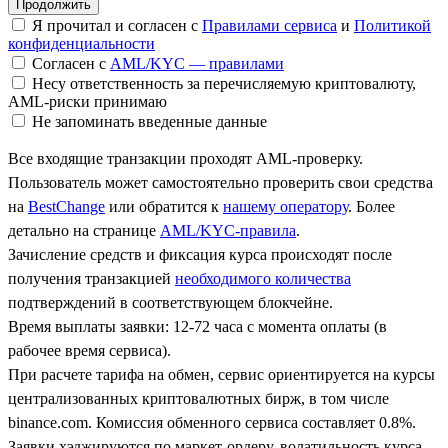
Я прочитал и согласен с
Правилами сервиса
и
Политикой
конфиденциальности
Согласен с
AML/KYC — правилами
Несу ответственность за перечисляемую криптовалюту,
AML-риски принимаю
Не запоминать введенные данные
Все входящие транзакции проходят AML-проверку.
Пользователь может самостоятельно проверить свои средства
на
BestChange
или обратится к
нашему оператору
. Более
детально на странице
AML/KYC-правила
.
Зачисление средств и фиксация курса происходят после
получения транзакцией
необходимого количества
подтверждений в соответствующем блокчейне.
Время выплаты заявки: 12-72 часа с момента оплаты (в
рабочее время сервиса).
При расчете тарифа на обмен, сервис ориентируется на курсы
централизованных криптовалютных бирж, в том числе
binance.com. Комиссия обменного сервиса составляет 0.8%.
Заявки хэджируются по маркет-ордеру, волатильность курса