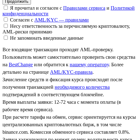
Я прочитал и согласен с
Правилами сервиса
и
Политикой
конфиденциальности
Согласен с
AML/KYC — правилами
Несу ответственность за перечисляемую криптовалюту,
AML-риски принимаю
Не запоминать введенные данные
Все входящие транзакции проходят AML-проверку.
Пользователь может самостоятельно проверить свои средства
на
BestChange
или обратится к
нашему оператору
. Более
детально на странице
AML/KYC-правила
.
Зачисление средств и фиксация курса происходят после
получения транзакцией
необходимого количества
подтверждений в соответствующем блокчейне.
Время выплаты заявки: 12-72 часа с момента оплаты (в
рабочее время сервиса).
При расчете тарифа на обмен, сервис ориентируется на курсы
централизованных криптовалютных бирж, в том числе
binance.com. Комиссия обменного сервиса составляет 0.8%.
Заявки хэджируются по маркет-ордеру, волатильность курса