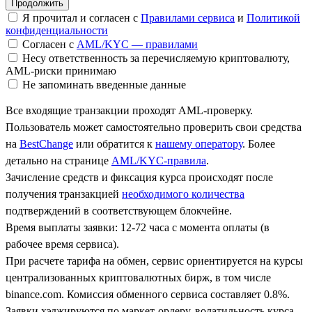
Я прочитал и согласен с
Правилами сервиса
и
Политикой
конфиденциальности
Согласен с
AML/KYC — правилами
Несу ответственность за перечисляемую криптовалюту,
AML-риски принимаю
Не запоминать введенные данные
Все входящие транзакции проходят AML-проверку.
Пользователь может самостоятельно проверить свои средства
на
BestChange
или обратится к
нашему оператору
. Более
детально на странице
AML/KYC-правила
.
Зачисление средств и фиксация курса происходят после
получения транзакцией
необходимого количества
подтверждений в соответствующем блокчейне.
Время выплаты заявки: 12-72 часа с момента оплаты (в
рабочее время сервиса).
При расчете тарифа на обмен, сервис ориентируется на курсы
централизованных криптовалютных бирж, в том числе
binance.com. Комиссия обменного сервиса составляет 0.8%.
Заявки хэджируются по маркет-ордеру, волатильность курса