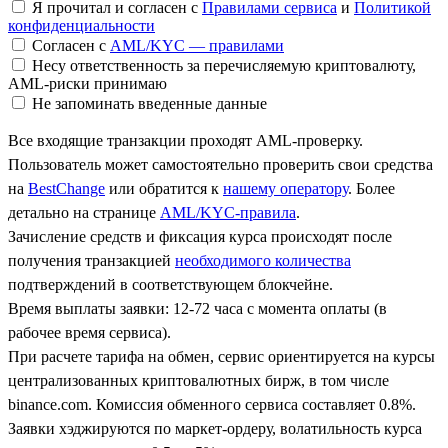
Я прочитал и согласен с
Правилами сервиса
и
Политикой
конфиденциальности
Согласен с
AML/KYC — правилами
Несу ответственность за перечисляемую криптовалюту,
AML-риски принимаю
Не запоминать введенные данные
Все входящие транзакции проходят AML-проверку.
Пользователь может самостоятельно проверить свои средства
на
BestChange
или обратится к
нашему оператору
. Более
детально на странице
AML/KYC-правила
.
Зачисление средств и фиксация курса происходят после
получения транзакцией
необходимого количества
подтверждений в соответствующем блокчейне.
Время выплаты заявки: 12-72 часа с момента оплаты (в
рабочее время сервиса).
При расчете тарифа на обмен, сервис ориентируется на курсы
централизованных криптовалютных бирж, в том числе
binance.com. Комиссия обменного сервиса составляет 0.8%.
Заявки хэджируются по маркет-ордеру, волатильность курса