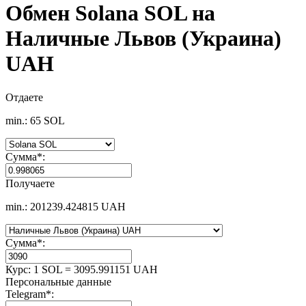
Обмен Solana SOL на
Наличные Львов (Украина)
UAH
Отдаете
min.: 65 SOL
Сумма
*
:
Получаете
min.: 201239.424815 UAH
Сумма
*
:
Курс:
1 SOL = 3095.991151 UAH
Персональные данные
Telegram
*
: