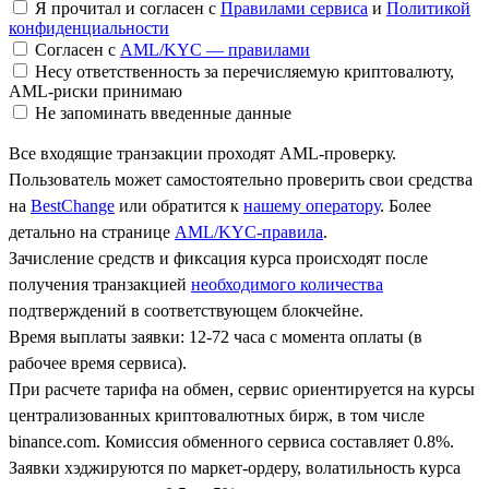
Я прочитал и согласен с
Правилами сервиса
и
Политикой
конфиденциальности
Согласен с
AML/KYC — правилами
Несу ответственность за перечисляемую криптовалюту,
AML-риски принимаю
Не запоминать введенные данные
Все входящие транзакции проходят AML-проверку.
Пользователь может самостоятельно проверить свои средства
на
BestChange
или обратится к
нашему оператору
. Более
детально на странице
AML/KYC-правила
.
Зачисление средств и фиксация курса происходят после
получения транзакцией
необходимого количества
подтверждений в соответствующем блокчейне.
Время выплаты заявки: 12-72 часа с момента оплаты (в
рабочее время сервиса).
При расчете тарифа на обмен, сервис ориентируется на курсы
централизованных криптовалютных бирж, в том числе
binance.com. Комиссия обменного сервиса составляет 0.8%.
Заявки хэджируются по маркет-ордеру, волатильность курса