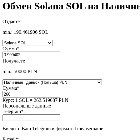
Обмен Solana SOL на Наличн
Отдаете
min.: 190.461906 SOL
Сумма
*
:
Получаете
min.: 50000 PLN
Сумма
*
:
Курс:
1 SOL = 262.519687 PLN
Персональные данные
Telegram
*
:
Введите Ваш Telegram в формате t.me/username
E-mail
*
: