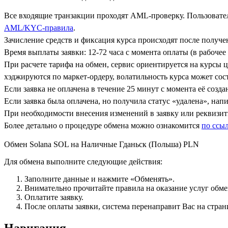
Все входящие транзакции проходят AML-проверку. Пользовател
AML/KYC-правила
.
Зачисление средств и фиксация курса происходят после получ
Время выплаты заявки: 12-72 часа с момента оплаты (в рабочее 
При расчете тарифа на обмен, сервис ориентируется на курсы 
хэджируются по маркет-ордеру, волатильность курса может сост
Если заявка не оплачена в течение 25 минут с момента её созда
Если заявка была оплачена, но получила статус «удалена», на
При необходимости внесения изменений в заявку или реквизиты
Более детально о процедуре обмена можно ознакомится
по ссы
Обмен Solana SOL на Наличные Гданьск (Польша) PLN
Для обмена выполните следующие действия:
Заполните данные и нажмите «Обменять».
Внимательно прочитайте правила на оказание услуг обмен
Оплатите заявку.
После оплаты заявки, система перенаправит Вас на стран
Навигация