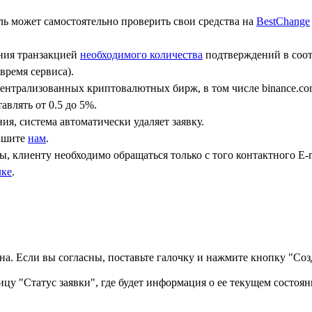
ь может самостоятельно проверить свои средства на
BestChange
ения транзакцией
необходимого количества
подтверждений в соот
время сервиса).
централизованных криптовалютных бирж, в том числе binance.co
авлять от 0.5 до 5%.
ния, система автоматически удаляет заявку.
пишите
нам
.
, клиенту необходимо обращаться только с того контактного Е-m
лке
.
а. Если вы согласны, поставьте галочку и нажмите кнопку "Созд
ицу "Статус заявки", где будет информация о ее текущем состоян