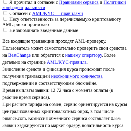
Я прочитал и согласен с
Правилами сервиса
и
Политикой
конфиденциальности
Согласен с
AML/KYC — правилами
Несу ответственность за перечисляемую криптовалюту,
AML-риски принимаю
Не запоминать введенные данные
Все входящие транзакции проходят AML-проверку.
Пользователь может самостоятельно проверить свои средства
на
BestChange
или обратится к
нашему оператору
. Более
детально на странице
AML/KYC-правила
.
Зачисление средств и фиксация курса происходят после
получения транзакцией
необходимого количества
подтверждений в соответствующем блокчейне.
Время выплаты заявки: 12-72 часа с момента оплаты (в
рабочее время сервиса).
При расчете тарифа на обмен, сервис ориентируется на курсы
централизованных криптовалютных бирж, в том числе
binance.com. Комиссия обменного сервиса составляет 0.8%.
Заявки хэджируются по маркет-ордеру, волатильность курса