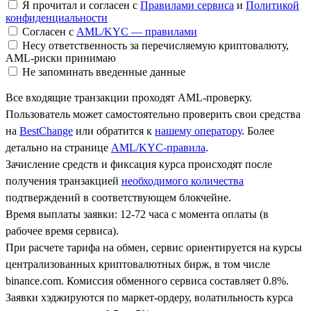
Я прочитал и согласен с
Правилами сервиса
и
Политикой
конфиденциальности
Согласен с
AML/KYC — правилами
Несу ответственность за перечисляемую криптовалюту,
AML-риски принимаю
Не запоминать введенные данные
Все входящие транзакции проходят AML-проверку.
Пользователь может самостоятельно проверить свои средства
на
BestChange
или обратится к
нашему оператору
. Более
детально на странице
AML/KYC-правила
.
Зачисление средств и фиксация курса происходят после
получения транзакцией
необходимого количества
подтверждений в соответствующем блокчейне.
Время выплаты заявки: 12-72 часа с момента оплаты (в
рабочее время сервиса).
При расчете тарифа на обмен, сервис ориентируется на курсы
централизованных криптовалютных бирж, в том числе
binance.com. Комиссия обменного сервиса составляет 0.8%.
Заявки хэджируются по маркет-ордеру, волатильность курса