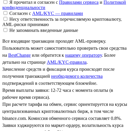
Я прочитал и согласен с
Правилами сервиса
и
Политикой
конфиденциальности
Согласен с
AML/KYC — правилами
Несу ответственность за перечисляемую криптовалюту,
AML-риски принимаю
Не запоминать введенные данные
Все входящие транзакции проходят AML-проверку.
Пользователь может самостоятельно проверить свои средства
на
BestChange
или обратится к
нашему оператору
. Более
детально на странице
AML/KYC-правила
.
Зачисление средств и фиксация курса происходят после
получения транзакцией
необходимого количества
подтверждений в соответствующем блокчейне.
Время выплаты заявки: 12-72 часа с момента оплаты (в
рабочее время сервиса).
При расчете тарифа на обмен, сервис ориентируется на курсы
централизованных криптовалютных бирж, в том числе
binance.com. Комиссия обменного сервиса составляет 0.8%.
Заявки хэджируются по маркет-ордеру, волатильность курса