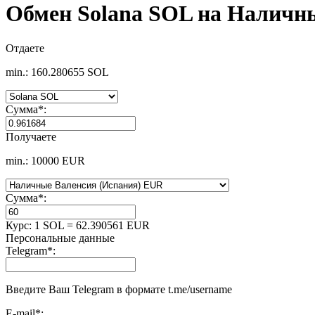
Обмен Solana SOL на Наличн
Отдаете
min.: 160.280655 SOL
Сумма
*
:
Получаете
min.: 10000 EUR
Сумма
*
:
Курс:
1 SOL = 62.390561 EUR
Персональные данные
Telegram
*
:
Введите Ваш Telegram в формате t.me/username
E-mail
*
: