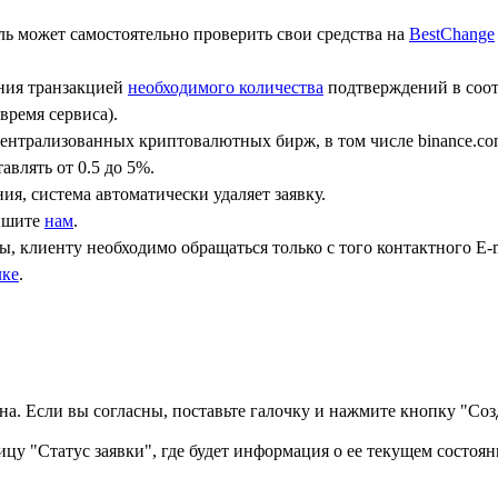
ь может самостоятельно проверить свои средства на
BestChange
ения транзакцией
необходимого количества
подтверждений в соот
время сервиса).
централизованных криптовалютных бирж, в том числе binance.co
авлять от 0.5 до 5%.
ния, система автоматически удаляет заявку.
пишите
нам
.
, клиенту необходимо обращаться только с того контактного Е-m
лке
.
а. Если вы согласны, поставьте галочку и нажмите кнопку "Созд
ицу "Статус заявки", где будет информация о ее текущем состоян