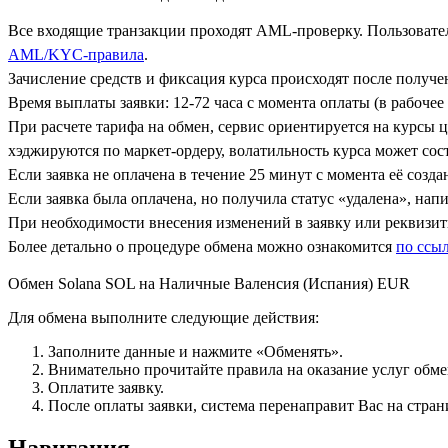
Все входящие транзакции проходят AML-проверку. Пользовател
AML/KYC-правила
.
Зачисление средств и фиксация курса происходят после получ
Время выплаты заявки: 12-72 часа с момента оплаты (в рабочее 
При расчете тарифа на обмен, сервис ориентируется на курсы 
хэджируются по маркет-ордеру, волатильность курса может сост
Если заявка не оплачена в течение 25 минут с момента её созда
Если заявка была оплачена, но получила статус «удалена», на
При необходимости внесения изменений в заявку или реквизиты
Более детально о процедуре обмена можно ознакомится
по ссы
Обмен Solana SOL на Наличные Валенсия (Испания) EUR
Для обмена выполните следующие действия:
Заполните данные и нажмите «Обменять».
Внимательно прочитайте правила на оказание услуг обмен
Оплатите заявку.
После оплаты заявки, система перенаправит Вас на стран
Навигация