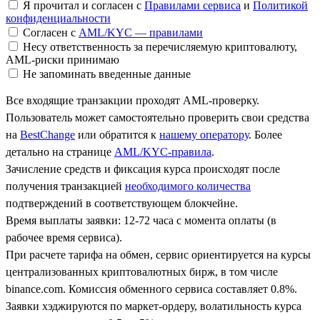
Я прочитал и согласен с
Правилами сервиса
и
Политикой
конфиденциальности
Согласен с
AML/KYC — правилами
Несу ответственность за перечисляемую криптовалюту,
AML-риски принимаю
Не запоминать введенные данные
Все входящие транзакции проходят AML-проверку.
Пользователь может самостоятельно проверить свои средства
на
BestChange
или обратится к
нашему оператору
. Более
детально на странице
AML/KYC-правила
.
Зачисление средств и фиксация курса происходят после
получения транзакцией
необходимого количества
подтверждений в соответствующем блокчейне.
Время выплаты заявки: 12-72 часа с момента оплаты (в
рабочее время сервиса).
При расчете тарифа на обмен, сервис ориентируется на курсы
централизованных криптовалютных бирж, в том числе
binance.com. Комиссия обменного сервиса составляет 0.8%.
Заявки хэджируются по маркет-ордеру, волатильность курса