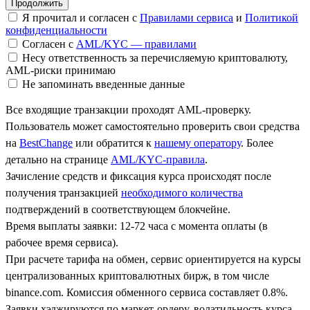
Я прочитал и согласен с
Правилами сервиса
и
Политикой
конфиденциальности
Согласен с
AML/KYC — правилами
Несу ответственность за перечисляемую криптовалюту,
AML-риски принимаю
Не запоминать введенные данные
Все входящие транзакции проходят AML-проверку.
Пользователь может самостоятельно проверить свои средства
на
BestChange
или обратится к
нашему оператору
. Более
детально на странице
AML/KYC-правила
.
Зачисление средств и фиксация курса происходят после
получения транзакцией
необходимого количества
подтверждений в соответствующем блокчейне.
Время выплаты заявки: 12-72 часа с момента оплаты (в
рабочее время сервиса).
При расчете тарифа на обмен, сервис ориентируется на курсы
централизованных криптовалютных бирж, в том числе
binance.com. Комиссия обменного сервиса составляет 0.8%.
Заявки хэджируются по маркет-ордеру, волатильность курса