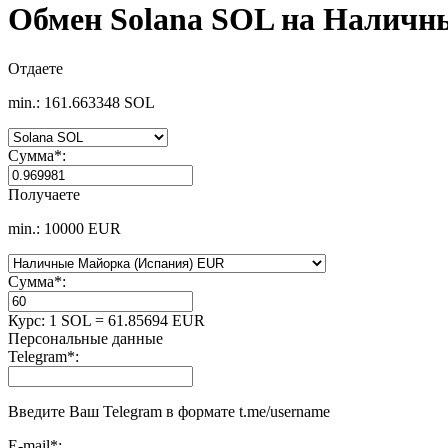
Обмен Solana SOL на Наличн
Отдаете
min.: 161.663348 SOL
Сумма
*
:
Получаете
min.: 10000 EUR
Сумма
*
:
Курс:
1 SOL = 61.85694 EUR
Персональные данные
Telegram
*
:
Введите Ваш Telegram в формате t.me/username
E-mail
*
: