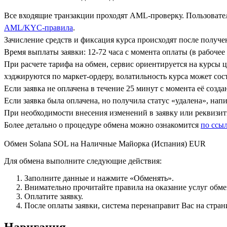
Все входящие транзакции проходят AML-проверку. Пользовател
AML/KYC-правила
.
Зачисление средств и фиксация курса происходят после получ
Время выплаты заявки: 12-72 часа с момента оплаты (в рабочее 
При расчете тарифа на обмен, сервис ориентируется на курсы 
хэджируются по маркет-ордеру, волатильность курса может сост
Если заявка не оплачена в течение 25 минут с момента её созда
Если заявка была оплачена, но получила статус «удалена», на
При необходимости внесения изменений в заявку или реквизиты
Более детально о процедуре обмена можно ознакомится
по ссы
Обмен Solana SOL на Наличные Майорка (Испания) EUR
Для обмена выполните следующие действия:
Заполните данные и нажмите «Обменять».
Внимательно прочитайте правила на оказание услуг обмен
Оплатите заявку.
После оплаты заявки, система перенаправит Вас на стран
Навигация