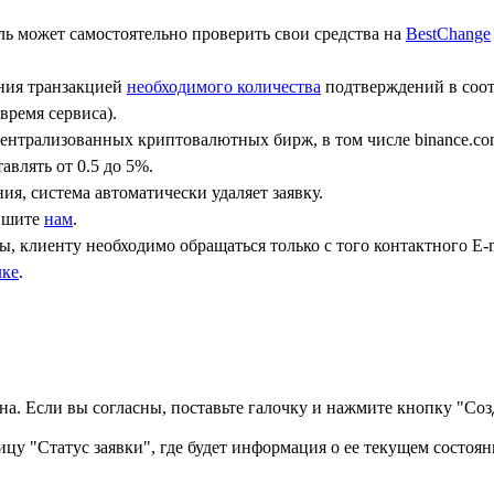
ь может самостоятельно проверить свои средства на
BestChange
ения транзакцией
необходимого количества
подтверждений в соот
время сервиса).
централизованных криптовалютных бирж, в том числе binance.co
авлять от 0.5 до 5%.
ния, система автоматически удаляет заявку.
пишите
нам
.
, клиенту необходимо обращаться только с того контактного Е-m
лке
.
а. Если вы согласны, поставьте галочку и нажмите кнопку "Созд
ицу "Статус заявки", где будет информация о ее текущем состоян