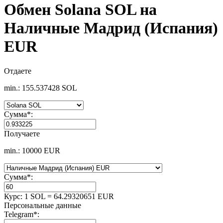
Обмен Solana SOL на
Наличные Мадрид (Испания)
EUR
Отдаете
min.: 155.537428 SOL
Сумма
*
:
Получаете
min.: 10000 EUR
Сумма
*
:
Курс:
1 SOL = 64.29320651 EUR
Персональные данные
Telegram
*
: