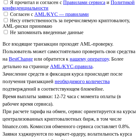
Я прочитал и согласен с
Правилами сервиса
и
Политикой
конфиденциальности
Согласен с
AML/KYC — правилами
Несу ответственность за перечисляемую криптовалюту,
AML-риски принимаю
Не запоминать введенные данные
Все входящие транзакции проходят AML-проверку.
Пользователь может самостоятельно проверить свои средства
на
BestChange
или обратится к
нашему оператору
. Более
детально на странице
AML/KYC-правила
.
Зачисление средств и фиксация курса происходят после
получения транзакцией
необходимого количества
подтверждений в соответствующем блокчейне.
Время выплаты заявки: 12-72 часа с момента оплаты (в
рабочее время сервиса).
При расчете тарифа на обмен, сервис ориентируется на курсы
централизованных криптовалютных бирж, в том числе
binance.com. Комиссия обменного сервиса составляет 0.8%.
Заявки хэджируются по маркет-ордеру, волатильность курса