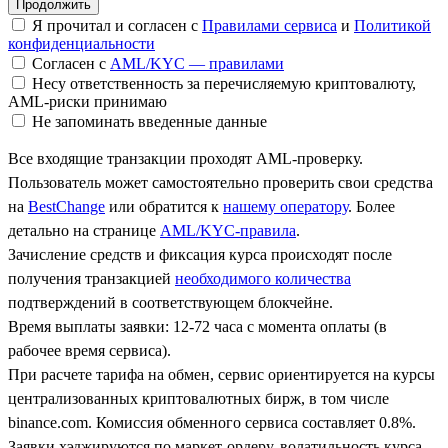
Я прочитал и согласен с
Правилами сервиса
и
Политикой
конфиденциальности
Согласен с
AML/KYC — правилами
Несу ответственность за перечисляемую криптовалюту,
AML-риски принимаю
Не запоминать введенные данные
Все входящие транзакции проходят AML-проверку.
Пользователь может самостоятельно проверить свои средства
на
BestChange
или обратится к
нашему оператору
. Более
детально на странице
AML/KYC-правила
.
Зачисление средств и фиксация курса происходят после
получения транзакцией
необходимого количества
подтверждений в соответствующем блокчейне.
Время выплаты заявки: 12-72 часа с момента оплаты (в
рабочее время сервиса).
При расчете тарифа на обмен, сервис ориентируется на курсы
централизованных криптовалютных бирж, в том числе
binance.com. Комиссия обменного сервиса составляет 0.8%.
Заявки хэджируются по маркет-ордеру, волатильность курса