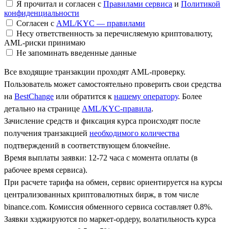
Я прочитал и согласен с
Правилами сервиса
и
Политикой
конфиденциальности
Согласен с
AML/KYC — правилами
Несу ответственность за перечисляемую криптовалюту,
AML-риски принимаю
Не запоминать введенные данные
Все входящие транзакции проходят AML-проверку.
Пользователь может самостоятельно проверить свои средства
на
BestChange
или обратится к
нашему оператору
. Более
детально на странице
AML/KYC-правила
.
Зачисление средств и фиксация курса происходят после
получения транзакцией
необходимого количества
подтверждений в соответствующем блокчейне.
Время выплаты заявки: 12-72 часа с момента оплаты (в
рабочее время сервиса).
При расчете тарифа на обмен, сервис ориентируется на курсы
централизованных криптовалютных бирж, в том числе
binance.com. Комиссия обменного сервиса составляет 0.8%.
Заявки хэджируются по маркет-ордеру, волатильность курса