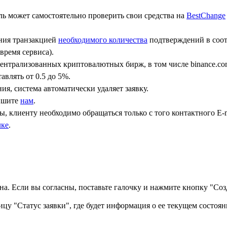
ь может самостоятельно проверить свои средства на
BestChange
ения транзакцией
необходимого количества
подтверждений в соот
время сервиса).
централизованных криптовалютных бирж, в том числе binance.co
авлять от 0.5 до 5%.
ния, система автоматически удаляет заявку.
пишите
нам
.
, клиенту необходимо обращаться только с того контактного Е-m
лке
.
а. Если вы согласны, поставьте галочку и нажмите кнопку "Созд
ицу "Статус заявки", где будет информация о ее текущем состоян