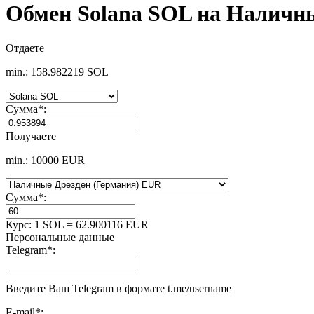
Обмен Solana SOL на Наличн
Отдаете
min.: 158.982219 SOL
Сумма
*
:
Получаете
min.: 10000 EUR
Сумма
*
:
Курс:
1 SOL = 62.900116 EUR
Персональные данные
Telegram
*
:
Введите Ваш Telegram в формате t.me/username
E-mail
*
: