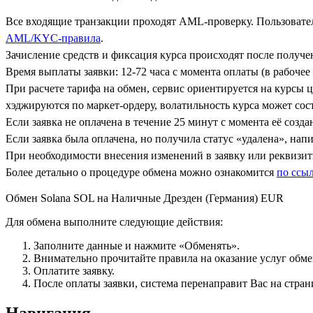
Все входящие транзакции проходят AML-проверку. Пользовател
AML/KYC-правила
.
Зачисление средств и фиксация курса происходят после получ
Время выплаты заявки: 12-72 часа с момента оплаты (в рабочее 
При расчете тарифа на обмен, сервис ориентируется на курсы 
хэджируются по маркет-ордеру, волатильность курса может сост
Если заявка не оплачена в течение 25 минут с момента её созда
Если заявка была оплачена, но получила статус «удалена», на
При необходимости внесения изменений в заявку или реквизиты
Более детально о процедуре обмена можно ознакомится
по ссы
Обмен Solana SOL на Наличные Дрезден (Германия) EUR
Для обмена выполните следующие действия:
Заполните данные и нажмите «Обменять».
Внимательно прочитайте правила на оказание услуг обмен
Оплатите заявку.
После оплаты заявки, система перенаправит Вас на стран
Навигация