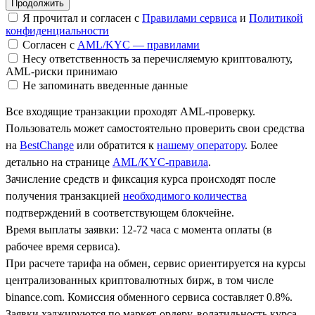
Я прочитал и согласен с
Правилами сервиса
и
Политикой
конфиденциальности
Согласен с
AML/KYC — правилами
Несу ответственность за перечисляемую криптовалюту,
AML-риски принимаю
Не запоминать введенные данные
Все входящие транзакции проходят AML-проверку.
Пользователь может самостоятельно проверить свои средства
на
BestChange
или обратится к
нашему оператору
. Более
детально на странице
AML/KYC-правила
.
Зачисление средств и фиксация курса происходят после
получения транзакцией
необходимого количества
подтверждений в соответствующем блокчейне.
Время выплаты заявки: 12-72 часа с момента оплаты (в
рабочее время сервиса).
При расчете тарифа на обмен, сервис ориентируется на курсы
централизованных криптовалютных бирж, в том числе
binance.com. Комиссия обменного сервиса составляет 0.8%.
Заявки хэджируются по маркет-ордеру, волатильность курса