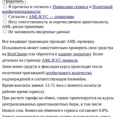
Я прочитал и согласен с
Правилами сервиса
и
Политикой
конфиденциальности
Согласен с
AML/KYC — правилами
Несу ответственность за перечисляемую криптовалюту,
AML-риски принимаю
Не запоминать введенные данные
Все входящие транзакции проходят AML-проверку.
Пользователь может самостоятельно проверить свои средства
на
BestChange
или обратится к
нашему оператору
. Более
детально на странице
AML/KYC-правила
.
Зачисление средств и фиксация курса происходят после
получения транзакцией
необходимого количества
подтверждений в соответствующем блокчейне.
Время выплаты заявки: 12-72 часа с момента оплаты (в
рабочее время сервиса).
При расчете тарифа на обмен, сервис ориентируется на курсы
централизованных криптовалютных бирж, в том числе
binance.com. Комиссия обменного сервиса составляет 0.8%.
Заявки хэджируются по маркет-ордеру, волатильность курса