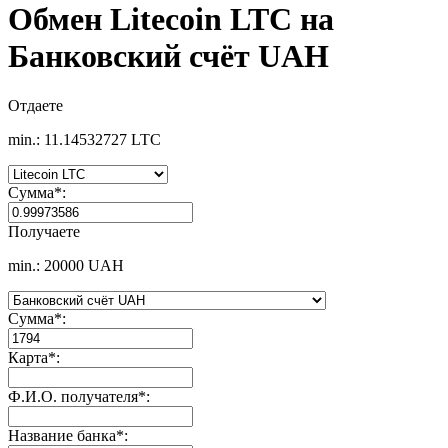
Обмен Litecoin LTC на
Банковский счёт UAH
Отдаете
min.: 11.14532727 LTC
Сумма
*
:
Получаете
min.: 20000 UAH
Сумма
*
:
Карта
*
:
Ф.И.О. получателя
*
:
Название банка
*
: