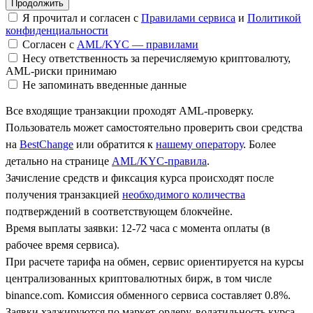
Я прочитал и согласен с
Правилами сервиса
и
Политикой
конфиденциальности
Согласен с
AML/KYC — правилами
Несу ответственность за перечисляемую криптовалюту,
AML-риски принимаю
Не запоминать введенные данные
Все входящие транзакции проходят AML-проверку.
Пользователь может самостоятельно проверить свои средства
на
BestChange
или обратится к
нашему оператору
. Более
детально на странице
AML/KYC-правила
.
Зачисление средств и фиксация курса происходят после
получения транзакцией
необходимого количества
подтверждений в соответствующем блокчейне.
Время выплаты заявки: 12-72 часа с момента оплаты (в
рабочее время сервиса).
При расчете тарифа на обмен, сервис ориентируется на курсы
централизованных криптовалютных бирж, в том числе
binance.com. Комиссия обменного сервиса составляет 0.8%.
Заявки хэджируются по маркет-ордеру, волатильность курса